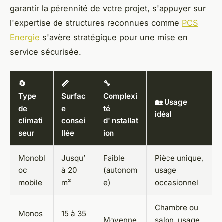
garantir la pérennité de votre projet, s'appuyer sur
l'expertise de structures reconnues comme
PCS
Energie
s'avère stratégique pour une mise en
service sécurisée.
🔄
📏
🔧
Type
Surfac
Complexi
🏡 Usage
de
e
té
idéal
climati
consei
d'installat
seur
llée
ion
Monobl
Jusqu’
Faible
Pièce unique,
oc
à 20
(autonom
usage
mobile
m²
e)
occasionnel
Chambre ou
Monos
15 à 35
Moyenne
salon, usage