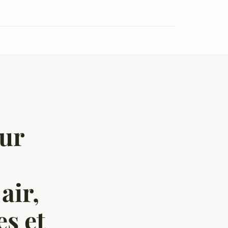
our
air,
es et