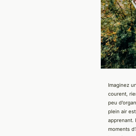
Imaginez un
courent, rie
peu d’organ
plein air e
apprenant. 
moments d’a