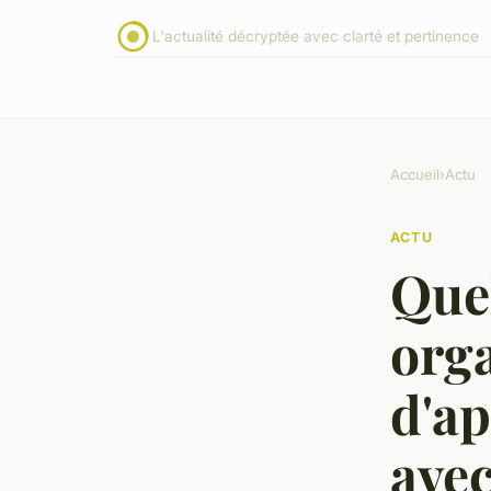
L'actualité décryptée avec clarté et pertinence
Accueil
›
Actu
ACTU
Quel
org
d'ap
avec