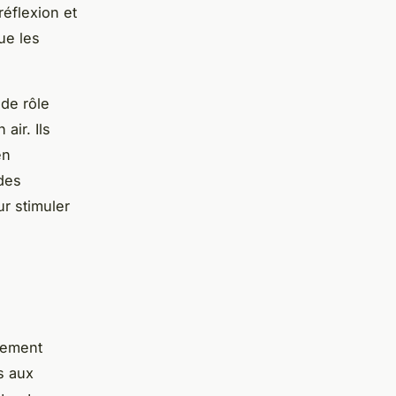
réflexion et
ue les
 de rôle
air. Ils
en
 des
r stimuler
nnement
s aux