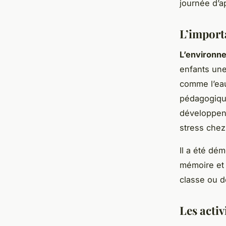
journée d’a
L’import
L’environn
enfants une
comme l’eau,
pédagogiques
développent 
stress chez
Il a été dé
mémoire et l
classe ou d
Les activ