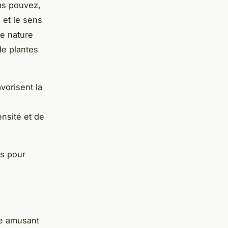
ous pouvez,
 et le sens
ie nature
de plantes
vorisent la
ensité et de
ts pour
ge amusant