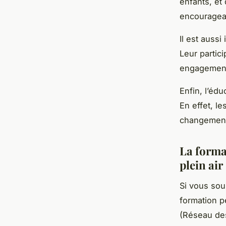
enfants, et
encouragea
Il est auss
Leur partici
engagement 
Enfin, l’édu
En effet, l
changement
La forma
plein air
Si vous sou
formation p
(Réseau des