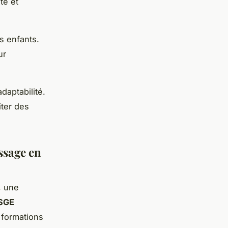
te et
s enfants.
ur
adaptabilité.
iter des
ssage en
, une
SGE
 formations