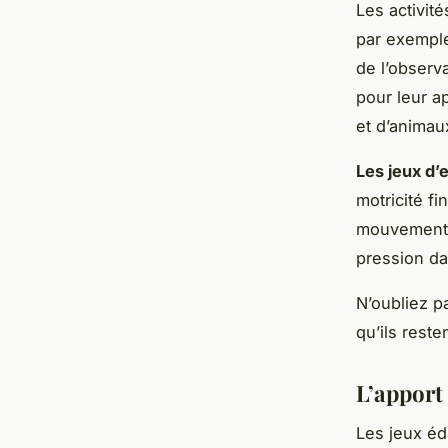
Les activit
par exemple
de l’observ
pour leur a
et d’animau
Les jeux d’
motricité f
mouvements.
pression da
N’oubliez pa
qu’ils rest
L’apport 
Les jeux éd