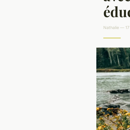
éduc
Nathalie — 17