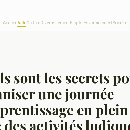
Accueil
Actu
Culture
Divertissement
Emploi
Environnement
Société
s sont les secrets p
aniser une journée
prentissage en plein 
 des activités ludiqu