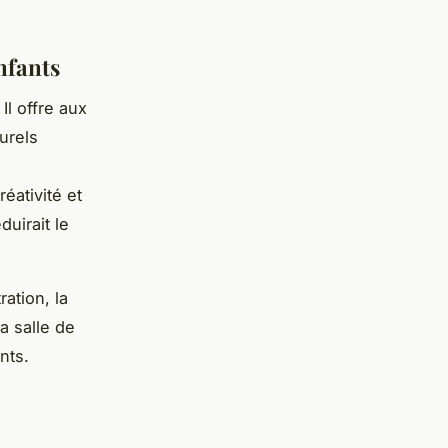
nfants
Il offre aux
urels
éativité et
duirait le
ation, la
a salle de
nts.