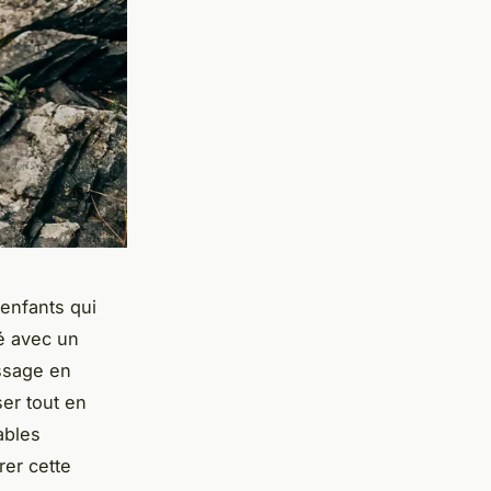
enfants qui
té avec un
issage en
ser tout en
ables
rer cette